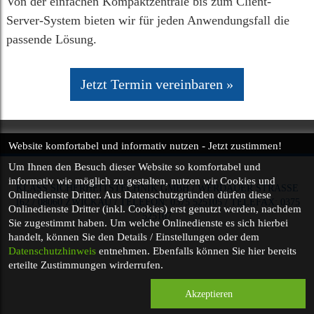
Von der einfachen Kompaktzentrale bis zum Client-
Server-System bieten wir für jeden Anwendungsfall die
passende Lösung.
Jetzt Termin vereinbaren
Website komfortabel und informativ nutzen - Jetzt zustimmen!
Um Ihnen den Besuch dieser Website so
komfortabel und
informativ
wie möglich zu gestalten, nutzen wir Cookies und
KLASS SICHERHEITSTECHNIK GMBH
/
WERDAUER STRASSE 1
Onlinedienste Dritter. Aus Datenschutzgründen dürfen diese
62
/
08060
ZWICKAU
/
TELEFON
:
0375 525105
/
TELE
FAX
:
0375
Onlinedienste Dritter (inkl. Cookies) erst genutzt werden, nachdem
525107
Sie zugestimmt haben. Um welche Onlinedienste es sich hierbei
handelt, können Sie den Details / Einstellungen oder dem
Datenschutzhinweis
entnehmen. Ebenfalls können Sie hier bereits
erteilte Zustimmungen wirderrufen.