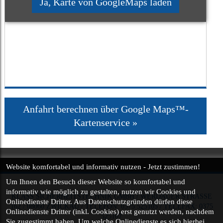
Anfahrt berechnen über Google Maps™-
Kartenservice
Website komfortabel und informativ nutzen - Jetzt zustimmen!
Um Ihnen den Besuch dieser Website so
komfortabel und
informativ
wie möglich zu gestalten, nutzen wir Cookies und
KLASS SICHERHEITSTECHNIK GMBH
/
WERDAUER STRASSE 1
Onlinedienste Dritter. Aus Datenschutzgründen dürfen diese
62
/
08060
ZWICKAU
/
TELEFON
:
0375 525105
/
TELE
FAX
:
0375
Onlinedienste Dritter (inkl. Cookies) erst genutzt werden, nachdem
525107
Sie zugestimmt haben. Um welche Onlinedienste es sich hierbei