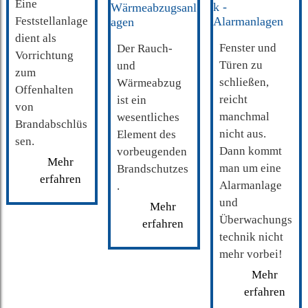
Eine
Feststellanlage
dient als
Fenster und
Der Rauch-
Vorrichtung
Türen zu
und
zum
schließen,
Wärmeabzug
Offenhalten
reicht
ist ein
von
manchmal
wesentliches
Brandabschlüs
nicht aus.
Element des
sen.
Dann kommt
vorbeugenden
Mehr
man um eine
Brandschutzes
erfahren
Alarmanlage
.
und
Mehr
Überwachungs
erfahren
technik nicht
mehr vorbei!
Mehr
erfahren