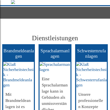
Dienstleistungen
Brandmeldeanla
Sprachalarmanl
Schwesternrufa
gen
agen
nlagen
Eine
Sprachalarman
lage kann in
Mit
Unsere
Gebäuden als
Brandmeldean
professionelle
unmissverstän
lagen ist es
n Konzepte
dlicher