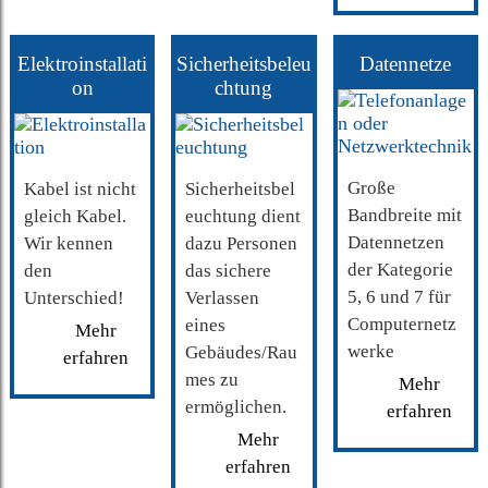
Elektroinstallati
Sicherheitsbeleu
Datennetze
on
chtung
Große
Kabel ist nicht
Sicherheitsbel
Bandbreite mit
gleich Kabel.
euchtung dient
Datennetzen
Wir kennen
dazu Personen
der Kategorie
den
das sichere
5, 6 und 7 für
Unterschied!
Verlassen
Computernetz
eines
Mehr
werke
Gebäudes/Rau
erfahren
mes zu
Mehr
ermöglichen.
erfahren
Mehr
erfahren