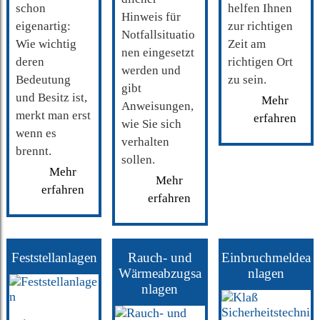
schon
helfen Ihnen
Hinweis für
eigenartig:
zur richtigen
Notfallsituatio
Wie wichtig
Zeit am
nen eingesetzt
deren
richtigen Ort
werden und
Bedeutung
zu sein.
gibt
und Besitz ist,
Mehr
Anweisungen,
merkt man erst
erfahren
wie Sie sich
wenn es
verhalten
brennt.
sollen.
Mehr
Mehr
erfahren
erfahren
Feststellanlagen
Rauch- und
Einbruchmeldea
Wärmeabzugsa
nlagen
nlagen